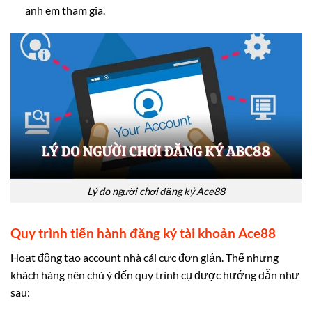
anh em tham gia.
Lý do người chơi đăng ký Ace88
Quy trình tiến hành đăng ký tài khoản Ace88
Hoạt động tạo account nhà cái cực đơn giản. Thế nhưng
khách hàng nên chú ý đến quy trình cụ được hướng dẫn như
sau: