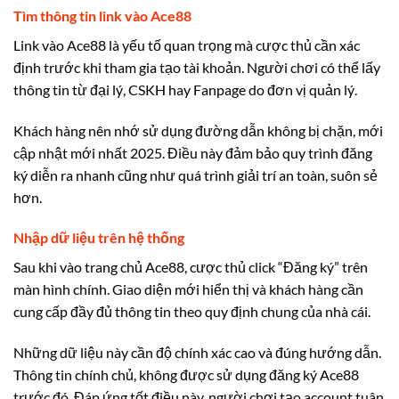
Tìm thông tin link vào Ace88
Link vào Ace88 là yếu tố quan trọng mà cược thủ cần xác
định trước khi tham gia tạo tài khoản. Người chơi có thể lấy
thông tin từ đại lý, CSKH hay Fanpage do đơn vị quản lý.
Khách hàng nên nhớ sử dụng đường dẫn không bị chặn, mới
cập nhật mới nhất 2025. Điều này đảm bảo quy trình đăng
ký diễn ra nhanh cũng như quá trình giải trí an toàn, suôn sẻ
hơn.
Nhập dữ liệu trên hệ thống
Sau khi vào trang chủ Ace88, cược thủ click “Đăng ký” trên
màn hình chính. Giao diện mới hiển thị và khách hàng cần
cung cấp đầy đủ thông tin theo quy định chung của nhà cái.
Những dữ liệu này cần độ chính xác cao và đúng hướng dẫn.
Thông tin chính chủ, không được sử dụng đăng ký Ace88
trước đó. Đáp ứng tốt điều này, người chơi tạo account tuân