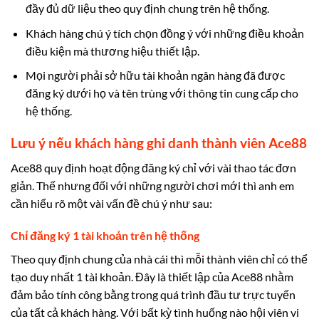
đầy đủ dữ liệu theo quy định chung trên hệ thống.
Khách hàng chú ý tích chọn đồng ý với những điều khoản
điều kiện mà thương hiệu thiết lập.
Mọi người phải sở hữu tài khoản ngân hàng đã được
đăng ký dưới họ và tên trùng với thông tin cung cấp cho
hệ thống.
Lưu ý nếu khách hàng ghi danh thành viên Ace88
Ace88 quy định hoạt động đăng ký chỉ với vài thao tác đơn
giản. Thế nhưng đối với những người chơi mới thì anh em
cần hiểu rõ một vài vấn đề chú ý như sau:
Chỉ đăng ký 1 tài khoản trên hệ thống
Theo quy định chung của nhà cái thì mỗi thành viên chỉ có thể
tạo duy nhất 1 tài khoản. Đây là thiết lập của Ace88 nhằm
đảm bảo tính công bằng trong quá trình đầu tư trực tuyến
của tất cả khách hàng. Với bất kỳ tình huống nào hội viên vi