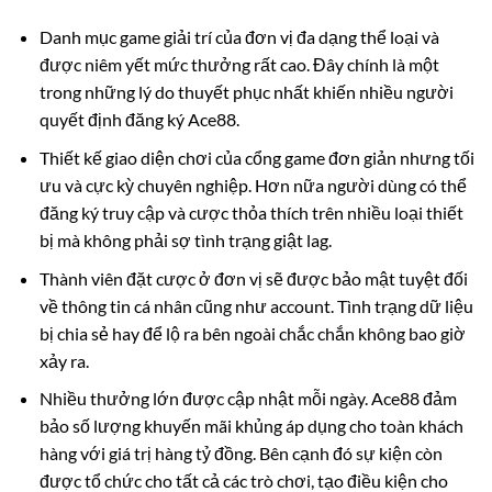
Danh mục game giải trí của đơn vị đa dạng thể loại và
được niêm yết mức thưởng rất cao. Đây chính là một
trong những lý do thuyết phục nhất khiến nhiều người
quyết định đăng ký Ace88.
Thiết kế giao diện chơi của cổng game đơn giản nhưng tối
ưu và cực kỳ chuyên nghiệp. Hơn nữa người dùng có thể
đăng ký truy cập và cược thỏa thích trên nhiều loại thiết
bị mà không phải sợ tình trạng giật lag.
Thành viên đặt cược ở đơn vị sẽ được bảo mật tuyệt đối
về thông tin cá nhân cũng như account. Tình trạng dữ liệu
bị chia sẻ hay để lộ ra bên ngoài chắc chắn không bao giờ
xảy ra.
Nhiều thưởng lớn được cập nhật mỗi ngày. Ace88 đảm
bảo số lượng khuyến mãi khủng áp dụng cho toàn khách
hàng với giá trị hàng tỷ đồng. Bên cạnh đó sự kiện còn
được tổ chức cho tất cả các trò chơi, tạo điều kiện cho