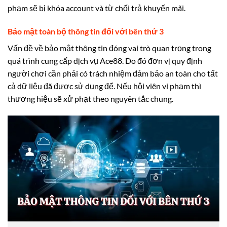
phạm sẽ bị khóa account và từ chối trả khuyến mãi.
Bảo mật toàn bộ thông tin đối với bên thứ 3
Vấn đề về bảo mật thông tin đóng vai trò quan trọng trong
quá trình cung cấp dịch vụ Ace88. Do đó đơn vị quy định
người chơi cần phải có trách nhiệm đảm bảo an toàn cho tất
cả dữ liệu đã được sử dụng để. Nếu hội viên vi phạm thì
thương hiệu sẽ xử phạt theo nguyên tắc chung.