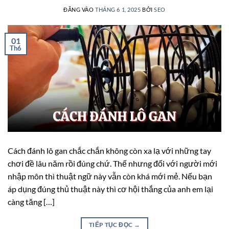
ĐĂNG VÀO
THÁNG 6 1, 2025
BỞI
SEO
01
Th6
Cách đánh lô gan chắc chắn không còn xa lạ với những tay
chơi đề lâu năm rồi đúng chứ. Thế nhưng đối với người mới
nhập môn thì thuật ngữ này vẫn còn khá mới mẻ. Nếu bạn
áp dụng đúng thủ thuật này thì cơ hội thắng của anh em lại
càng tăng […]
TIẾP TỤC ĐỌC
→