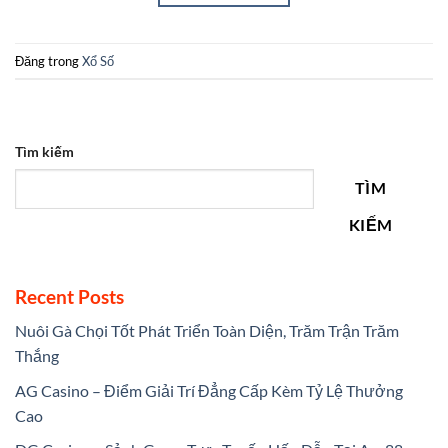
Đăng trong
Xổ Số
Tìm kiếm
TÌM
KIẾM
Recent Posts
Nuôi Gà Chọi Tốt Phát Triển Toàn Diện, Trăm Trận Trăm
Thắng
AG Casino – Điểm Giải Trí Đẳng Cấp Kèm Tỷ Lệ Thưởng
Cao