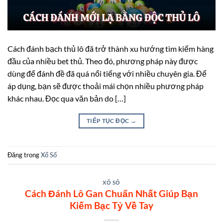
Cách đánh bạch thủ lô đã trở thành xu hướng tìm kiếm hàng
đầu của nhiều bet thủ. Theo đó, phương pháp này được
dùng để đánh đề đã quá nổi tiếng với nhiều chuyên gia. Để
áp dụng, bạn sẽ được thoải mái chọn nhiều phương pháp
khác nhau. Đọc qua văn bản do […]
TIẾP TỤC ĐỌC
→
Đăng trong
Xổ Số
XỔ SỐ
Cách Đánh Lô Gan Chuẩn Nhất Giúp Bạn
Kiếm Bạc Tỷ Về Tay