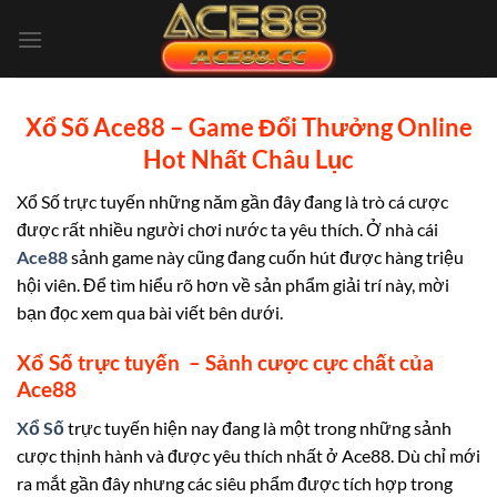
Bỏ
qua
nội
dung
Xổ Số Ace88 – Game Đổi Thưởng Online
Hot Nhất Châu Lục
Xổ Số trực tuyến những năm gần đây đang là trò cá cược
được rất nhiều người chơi nước ta yêu thích. Ở nhà cái
Ace88
sảnh game này cũng đang cuốn hút được hàng triệu
hội viên. Để tìm hiểu rõ hơn về sản phẩm giải trí này, mời
bạn đọc xem qua bài viết bên dưới.
Xổ Số trực tuyến – Sảnh cược cực chất của
Ace88
Xổ Số
trực tuyến hiện nay đang là một trong những sảnh
cược thịnh hành và được yêu thích nhất ở Ace88. Dù chỉ mới
ra mắt gần đây nhưng các siêu phẩm được tích hợp trong